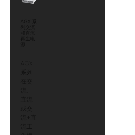
AGX 系
列交流
和直流
再生电
源
AGX
系列
在交
流、
直流
或交
流+直
流工