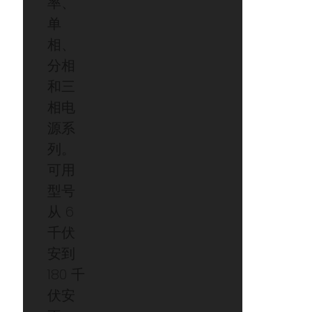
率、
单
相、
分相
和三
相电
源系
列。
可用
型号
从 6
千伏
安到
180 千
伏安