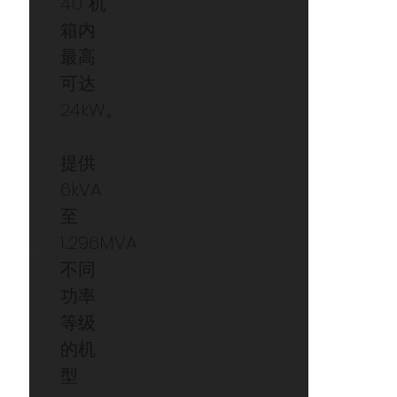
4U 机
箱内
最高
可达
24kW。
提供
6kVA
至
1.296MVA
不同
功率
等级
的机
型