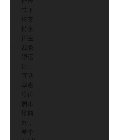
作模
式下
均支
持全
再生
四象
限运
行。
其功
率密
度位
居市
场前
列，
单个