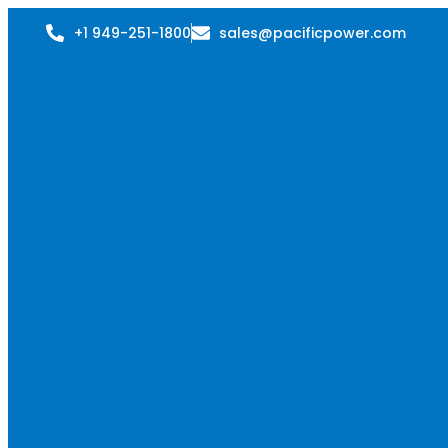
+1 949-251-1800
sales@pacificpower.com