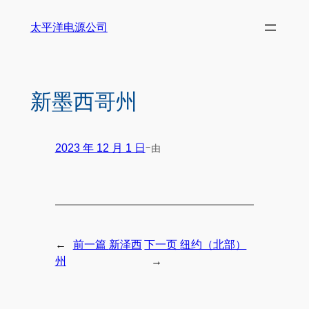
太平洋电源公司
新墨西哥州
-
由
2023 年 12 月 1 日
←
前一篇
新泽西
下一页
纽约（北部）
→
州