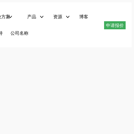
决方案
产品
资源
博客
申请报价
电动汽车充电
器
试
技术资料下载
仪器驱动程序
持
公司名称
采用PHIL技术的再生式交流电源——AZX系列
最高1.296MVA的再生式交流电源——AGX系列
最高180kVA的可编程交流电源——AFX系列
最高180kVA的可编程交流电源——ADF系列
1.5 至 6kVA 可编程交流电源 – LSX 系列
线性交流电源 LMX 系列
交流电源转换器，最大功率 625kVA – MS 系列
交直流再生电源 AZX 系列
AZX 系列可在交流、直流或交流+直流工作模式下提供完全再生式 4 象限操作
功率等级从 30kVA、45kvA、55kVA 到 1.1MVA+ 不等