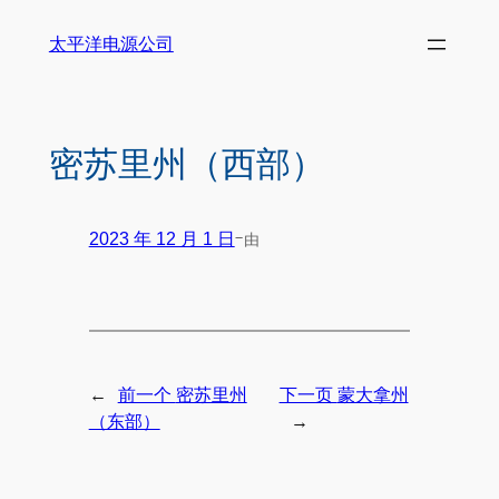
太平洋电源公司
密苏里州（西部）
-
由
2023 年 12 月 1 日
←
前一个
密苏里州
下一页
蒙大拿州
→
（东部）