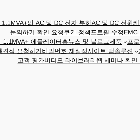
1.1MVA+의 AC 및 DC 전자 부하
AC 및 DC 전원
캐
문의하기 확인 요청
쿠키 정책
프로필 수정
EMC
1.1MVA+ 에뮬레이터
홈
뉴스 및 블로그
제품
프로
록
견적 요청하기
비밀번호 재설정
사이트 맵
솔루션
고객 평가
비디오 라이브러리
웹 세미나 확인