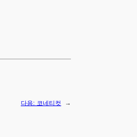
→
다음:
코네티컷