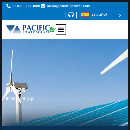
+1 949-251-1800
sales@pacificpower.com
Español
Blogs
Blogs
Inicio