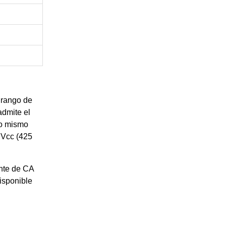
 rango de
admite el
Lo mismo
 Vcc (425
ente de CA
isponible