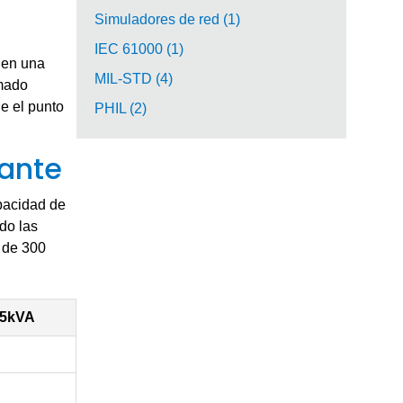
Simuladores de red (1)
IEC 61000 (1)
 en una
MIL-STD (4)
amado
ue el punto
PHIL (2)
ante
pacidad de
do las
n de 300
5kVA