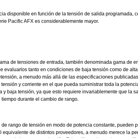
e para fuentes de CA de 45kVA de distintos proveedores
ia disponible en función de la tensión de salida programada, 
 serie Pacific AFX es considerablemente mayor.
e para fuentes de CA de 45kVA de distintos proveedores
gama de tensiones de entrada, también denominada gama de e
ue evaluarlos tanto en condiciones de baja tensión como de alta
etensión, a menudo más allá de las especificaciones publicadas
 tensión y corriente en el que pueda suministrar toda la potenc
a y baja tensión, ya que esto requiere invariablemente que la sa
 tiempo durante el cambio de rango.
d de rango de tensión en modo de potencia constante, pueden p
al equivalente de distintos proveedores, a menudo merece la pe