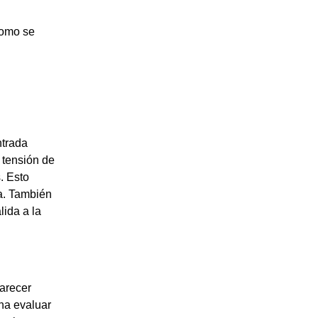
como se
ntrada
 tensión de
. Esto
ia. También
lida a la
arecer
na evaluar