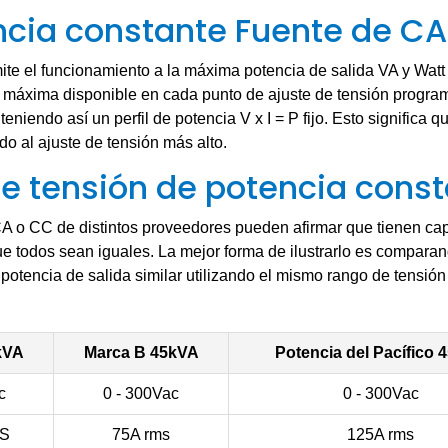
ncia constante Fuente de CA
ite el funcionamiento a la máxima potencia de salida VA y Watt
nte máxima disponible en cada punto de ajuste de tensión progr
iendo así un perfil de potencia V x I = P fijo. Esto significa q
do al ajuste de tensión más alto.
 tensión de potencia const
A o CC de distintos proveedores pueden afirmar que tienen ca
ue todos sean iguales. La mejor forma de ilustrarlo es comparan
otencia de salida similar utilizando el mismo rango de tensió
kVA
Marca B
45kVA
Potencia del Pacífico
4
c
0 - 300Vac
0 - 300Vac
MS
75A rms
125A rms