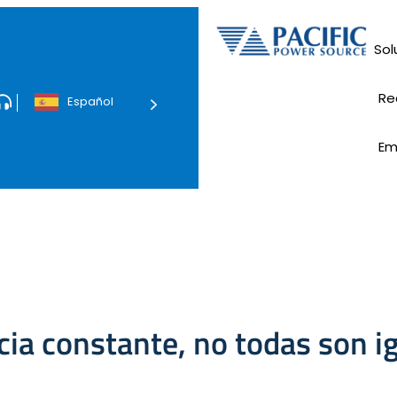
Sol
Vehículos el
Re
Español
Cont
Em
ia constante, no todas son i