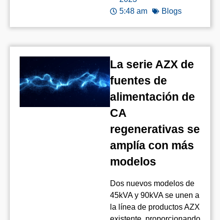
5:48 am
Blogs
La serie AZX de
fuentes de
alimentación de
CA
regenerativas se
amplía con más
modelos
Dos nuevos modelos de
45kVA y 90kVA se unen a
la línea de productos AZX
existente, proporcionando