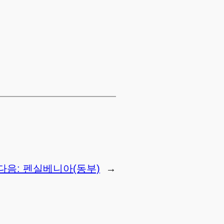
→
다음:
펜실베니아(동부)