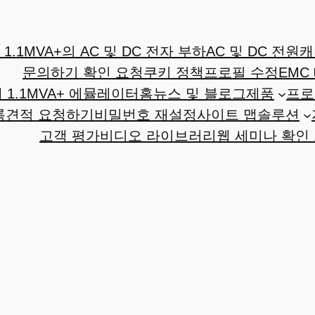
1.1MVA+의 AC 및 DC 전자 부하
AC 및 DC 전원
캐
문의하기 확인 요청
쿠키 정책
프로필 수정
EMC
1.1MVA+ 에뮬레이터
홈
뉴스 및 블로그
제품
프로
록
견적 요청하기
비밀번호 재설정
사이트 맵
솔루션
고객 평가
비디오 라이브러리
웹 세미나 확인