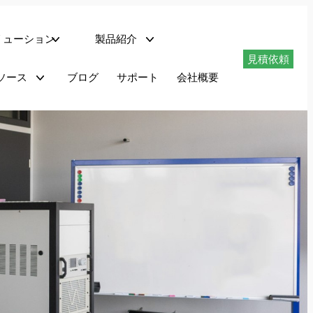
リューション
製品紹介
見積依頼
ネットワークサーバー
ソース
ブログ
サポート
会社概要
ダウンロード
適合性試験システム
PHIL搭載回生型交流電源 – AZXシリーズ
最大1.296MVAの回生型交流電源 – AGXシリーズ
最大180kVAのプログラマブル交流電源 – AFXシリーズ
最大180kVAのプログラマブル交流電源 – ADFシリーズ
1.5～6kVAのプログラマブル交流電源 – LSXシリーズ
リニア交流電源 LMXシリーズ
最大625kVAのAC電力変換装置 – MSシリーズ
回生AC/DC電源 AZXシリーズ
AZXシリーズは、AC、DCまたはAC+DC動作モードで完全回生4象限動作を提供します。
30kVA、45kvA、55kVAから1.1MVA+までの出力レベルで利用可能